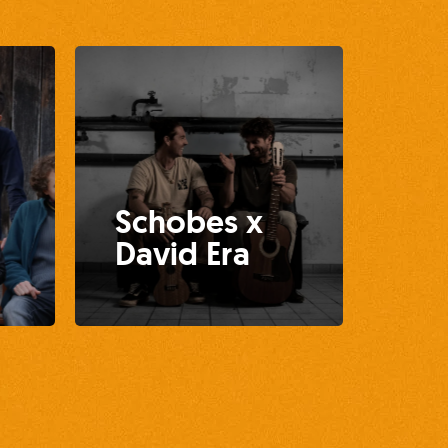
Schobes x
David Era