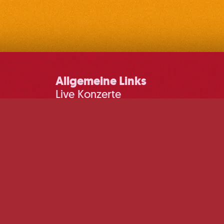
Allgemeine Links
Live Konzerte
DJ Events
Sommerkino
DJ Pop-ups
Impressum
© 2026 Martin&Klein