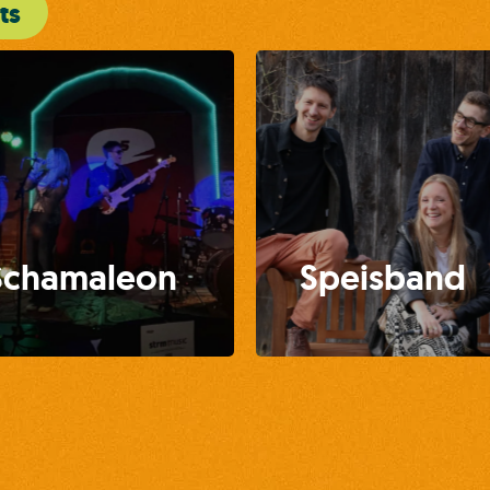
ts
Schamaleon
Speisband