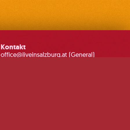
Kontakt
office@liveinsalzburg.at (General)
booking@liveinsalzburg.at
(Booking)