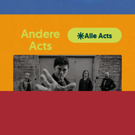
Andere
Alle Acts
Acts
Damage Recall