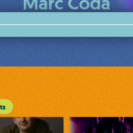
Marc Coda
ts