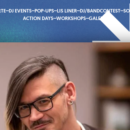
RTE
DJ EVENTS
POP-UPS
LIS LINER
DJ/BANDCONTEST
SO
ACTION DAYS
WORKSHOPS
GALERIE