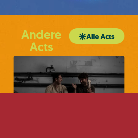
Andere
Alle Acts
Acts
Schobes x David Era