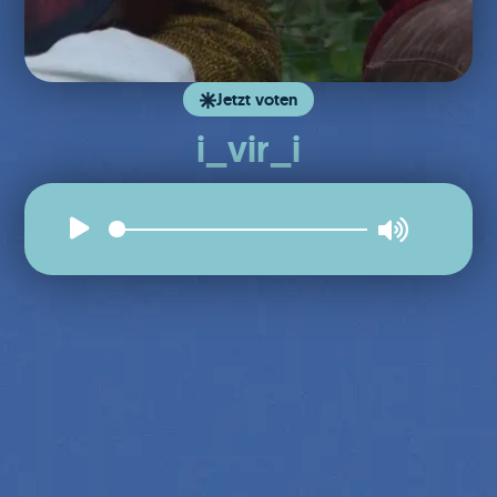
Jetzt voten
i_vir_i