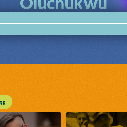
Oluchukwu
ts