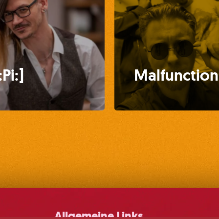
:Pi:]
Malfunction
Allgemeine Links