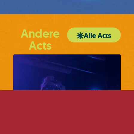
Andere
Alle Acts
Acts
Mind&Soul