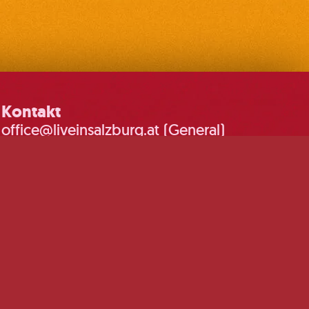
Kontakt
office@liveinsalzburg.at (General)
booking@liveinsalzburg.at
(Booking)