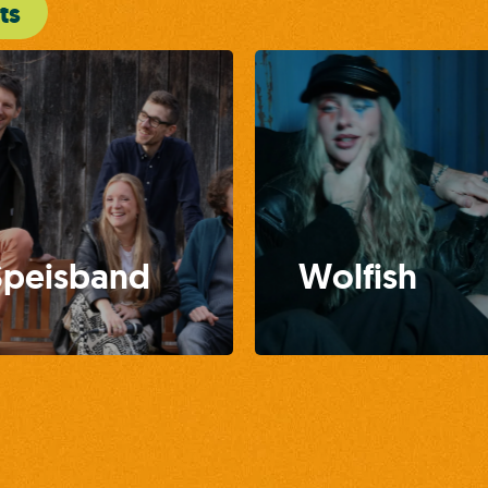
ts
Speisband
Wolfish