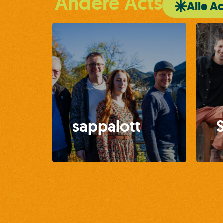
Andere Acts
Alle Ac
sappalott