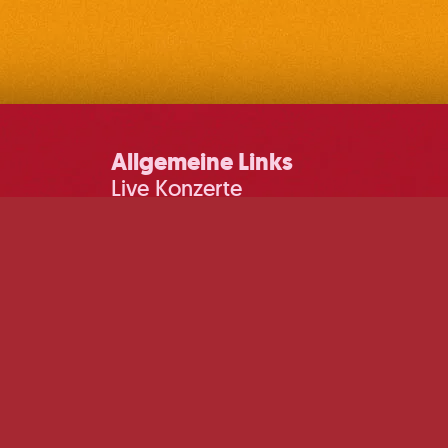
Allgemeine Links
Live Konzerte
DJ Events
Sommerkino
DJ Pop-ups
Impressum
© 2026 Martin&Klein