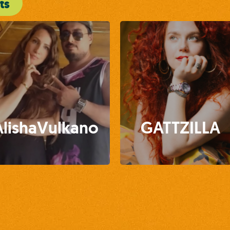
ts
AlishaVulkano
GATTZILLA