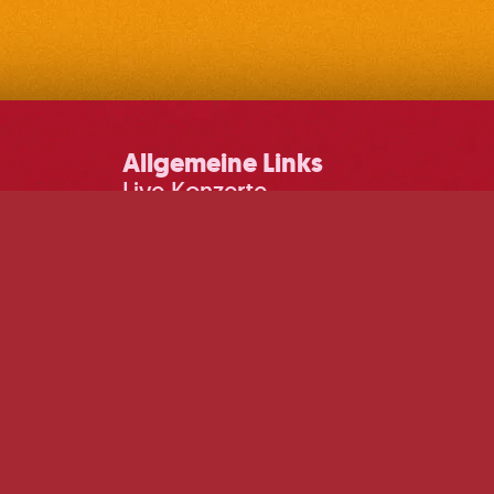
Allgemeine Links
Live Konzerte
DJ Events
Sommerkino
DJ Pop-ups
Impressum
© 2026 Martin&Klein