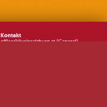
Kontakt
office@liveinsalzburg.at (General)
booking@liveinsalzburg.at
(Booking)