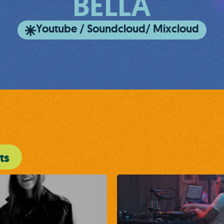
BELLA
Youtube / Soundcloud/ Mixcloud
ts