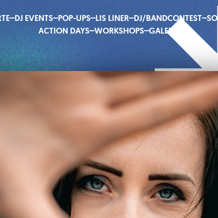
RTE
DJ EVENTS
POP-UPS
LIS LINER
DJ/BANDCONTEST
SO
ACTION DAYS
WORKSHOPS
GALERIE